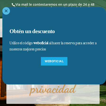
Via mail le contestaremos en un plazo de 24 a 48
horas. Las reservas se hacen a través de la web,
donde los precios así como estancias mínimas,
están actualizados
Close
this
module
Obtén un descuento
Utilice el código
weboficial
al hacer la reserva para acceder a
nuestros mejores precios
Aviso legal y
WEBOFICIAL
política de
privacidad