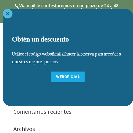
Via mail le contestaremos en un plazo de 24 a 48
horas. Las reservas se hacen a través de la web,
donde los precios así como estancias mínimas,
están actualizados
Close
this
module
Obtén un descuento
Utilice el código
weboficial
al hacer la reserva para acceder a
nuestros mejores precios
pixel verde
WEBOFICIAL
Comentarios recientes
Archivos