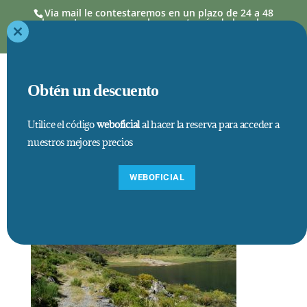
Via mail le contestaremos en un plazo de 24 a 48
horas. Las reservas se hacen a través de la web,
donde los precios así como estancias mínimas,
están actualizados
Close
this
module
Obtén un descuento
Utilice el código
weboficial
al hacer la reserva para acceder a
nuestros mejores precios
2
WEBOFICIAL