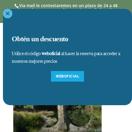
Via mail le contestaremos en un plazo de 24 a 48
horas. Las reservas se hacen a través de la web,
donde los precios así como estancias mínimas,
están actualizados
Close
this
module
Obtén un descuento
Utilice el código
weboficial
al hacer la reserva para acceder a
nuestros mejores precios
3
WEBOFICIAL