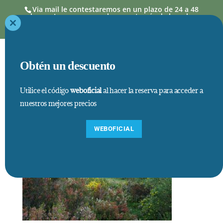
Via mail le contestaremos en un plazo de 24 a 48
horas. Las reservas se hacen a través de la web,
donde los precios así como estancias mínimas,
están actualizados
Close
this
module
Obtén un descuento
Utilice el código
weboficial
al hacer la reserva para acceder a
nuestros mejores precios
WEBOFICIAL