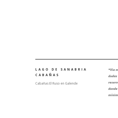
LAGO DE SANABRIA
*
Via m
CABAÑAS
dudas 
reserv
Cabañas El Ruso en Galende
donde 
mínima