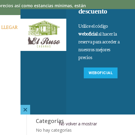
 precios así como estancias mínimas, están
descuento
Utilice el código
 LLEGAR
PREGUNTAS FRECUENTES
weboficial
al hacer la
reserva para acceder a
nuestros mejores
precios
WEBOFICIAL
Comentarios
recientes
Archivos
Close
this
Categorías
No volver a mostrar
module
No hay categorías