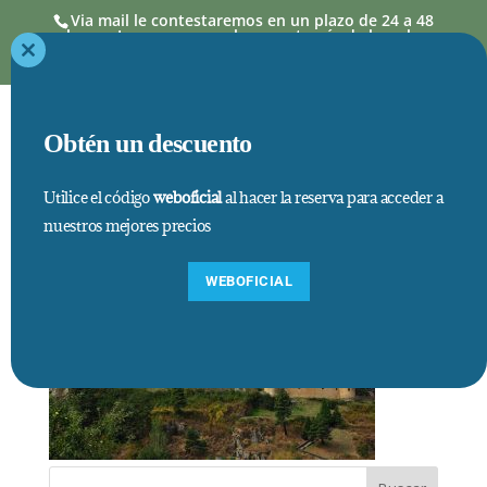
Via mail le contestaremos en un plazo de 24 a 48
horas. Las reservas se hacen a través de la web,
donde los precios así como estancias mínimas,
están actualizados
Close
this
module
Obtén un descuento
Utilice el código
weboficial
al hacer la reserva para acceder a
nuestros mejores precios
WEBOFICIAL