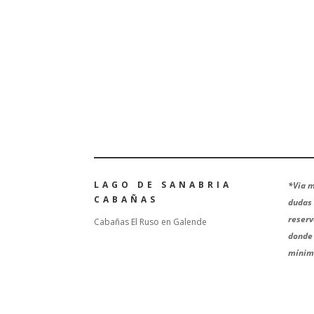
LAGO DE SANABRIA
*
Via m
CABAÑAS
dudas 
reserv
Cabañas El Ruso en Galende
donde 
mínima