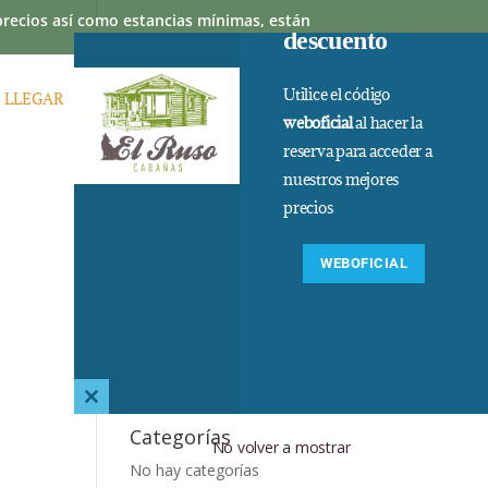
 precios así como estancias mínimas, están
descuento
Utilice el código
 LLEGAR
PREGUNTAS FRECUENTES
weboficial
al hacer la
reserva para acceder a
nuestros mejores
precios
WEBOFICIAL
Comentarios
recientes
Archivos
Close
this
Categorías
No volver a mostrar
module
No hay categorías