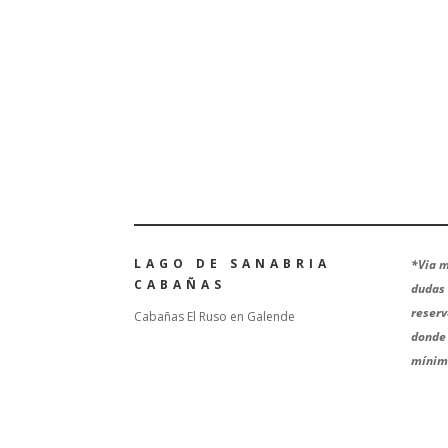
LAGO DE SANABRIA
*
Via m
CABAÑAS
dudas 
reserv
Cabañas El Ruso en Galende
donde 
mínima