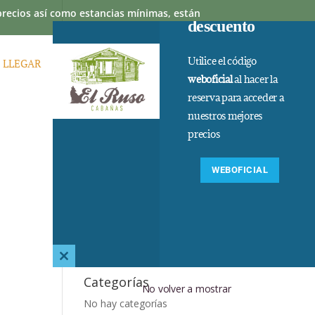
 precios así como estancias mínimas, están
descuento
Utilice el código
 LLEGAR
PREGUNTAS FRECUENTES
weboficial
al hacer la
reserva para acceder a
nuestros mejores
precios
WEBOFICIAL
Comentarios
recientes
Archivos
Close
this
Categorías
No volver a mostrar
module
No hay categorías