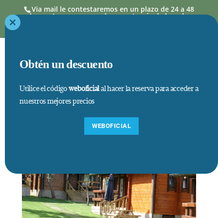
Via mail le contestaremos en un plazo de 24 a 48
horas. Las reservas se hacen a través de la web,
donde los precios así como estancias mínimas,
están actualizados
Close
this
module
Obtén un descuento
Utilice el código
weboficial
al hacer la reserva para acceder a
nuestros mejores precios
por
SiMiLaReSolDoFa
|
Mar 14, 2017
|
0 Comentarios
WEBOFICIAL