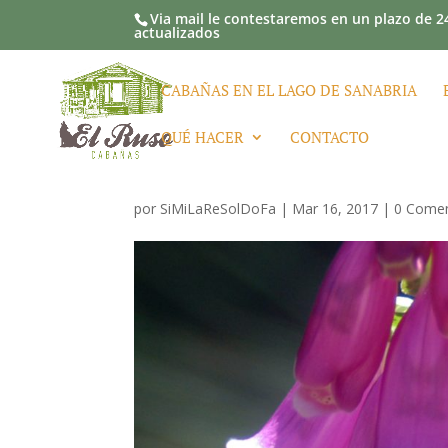
Via mail le contestaremos en un plazo de 24
actualizados
CABAÑAS EN EL LAGO DE SANABRIA
QUÉ HACER
CONTACTO
por
SiMiLaReSolDoFa
|
Mar 16, 2017
|
0 Comen