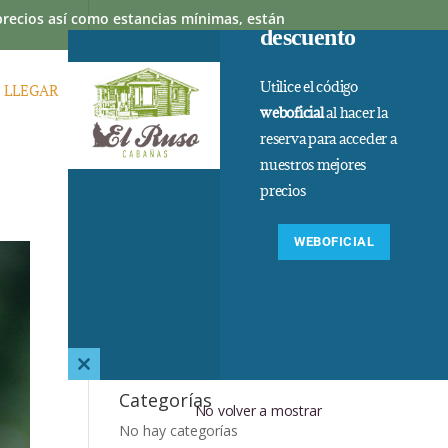
 precios así como estancias mínimas, están
descuento
Utilice el código
 LLEGAR
PREGUNTAS FRECUENTES
weboficial
al hacer la
reserva para acceder a
nuestros mejores
precios
WEBOFICIAL
Comentarios
recientes
Archivos
Close
this
Categorías
No volver a mostrar
module
No hay categorías